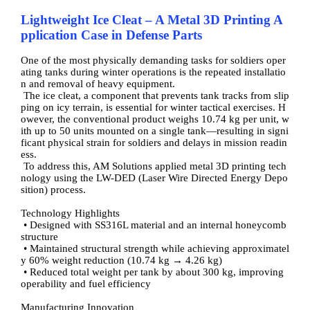
Lightweight Ice Cleat
–
A Metal 3D Printing A
pplication Case in Defense Parts
One of the most physically demanding tasks for soldiers oper
ating tanks during winter operations is the repeated installatio
n and removal of heavy equipment.
The ice cleat, a component that prevents tank tracks from slip
ping on icy terrain, is essential for winter tactical exercises. H
owever, the conventional product weighs 10.74 kg per unit, w
ith up to 50 units mounted on a single tank
—
resulting in signi
ficant physical strain for soldiers and delays in mission readin
ess.
To address this, AM Solutions applied metal 3D printing tech
nology using the LW-DED (Laser Wire Directed Energy Depo
sition) process.
Technology Highlights
•
Designed with SS316L material and an internal honeycomb
structure
•
Maintained structural strength while achieving approximatel
y 60% weight reduction (10.74 kg
→
4.26 kg)
•
Reduced total weight per tank by about 300 kg, improving
operability and fuel efficiency
Manufacturing Innovation