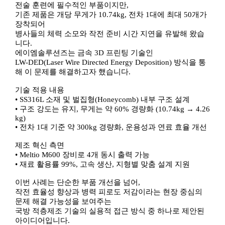
전술 훈련에 필수적인 부품이지만
,
기존 제품은 개당 무게가
10.74kg,
전차
1
대에 최대
50
개가
장착되어
병사들의 체력 소모와 작전 준비 시간 지연을 유발해 왔습
니다
.
에이엠솔루션즈는 금속
3D
프린팅 기술인
LW-DED(Laser Wire Directed Energy Deposition)
방식을 통
해 이 문제를 해결하고자 했습니다
.
기술 적용 내용
•
SS316L
소재 및 벌집형
(Honeycomb)
내부 구조 설계
•
구조 강도는 유지
,
무게는 약
60%
경량화
(10.74kg
→
4.26
kg)
•
전차
1
대 기준 약
300kg
경량화
,
운용성과 연료 효율 개선
제조 혁신 측면
• Meltio
M600
장비로
4
개 동시 출력 가능
•
재료 활용률
99%,
고속 생산
,
지형별 맞춤 설계 지원
이번 사례는 단순한 부품 개선을 넘어
,
작전 효율성 향상과 병력 피로도 저감이라는 현장 중심의
문제 해결 가능성을 보여주는
국방 적층제조 기술의 실용적 접근 방식 중 하나로 제안된
아이디어입니다
.