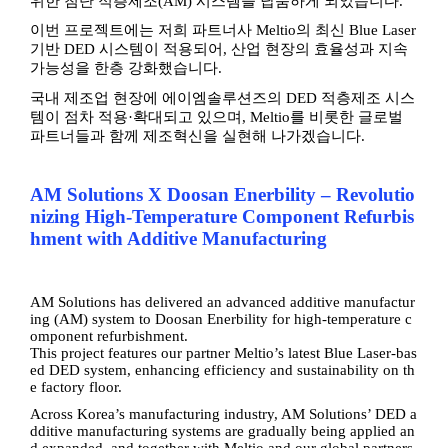
위한 첨단 적층제조
(AM)
시스템을 납품하게 되었습니다
.
이번 프로젝트에는 저희 파트너사
Meltio
의 최신
Blue Laser
기반
DED
시스템이 적용되어
,
산업 현장의 효율성과 지속
가능성을 한층 강화했습니다
.
국내 제조업 현장에 에이엠솔루션즈의
DED
적층제조 시스
템이 점차 적용
·
확대되고 있으며
, Meltio
를 비롯한 글로벌
파트너들과 함께 제조혁신을 실현해 나가겠습니다
.
AM Solutions X Doosan Enerbility – Revolutio
nizing High-Temperature Component Refurbis
hment with Additive Manufacturing
AM Solutions has delivered an advanced additive manufactur
ing (AM) system to Doosan Enerbility for high-temperature c
omponent refurbishment.
This project features our partner Meltio’s latest Blue Laser-bas
ed DED system, enhancing efficiency and sustainability on th
e factory floor.
Across Korea’s manufacturing industry, AM Solutions’ DED a
dditive manufacturing systems are gradually being applied an